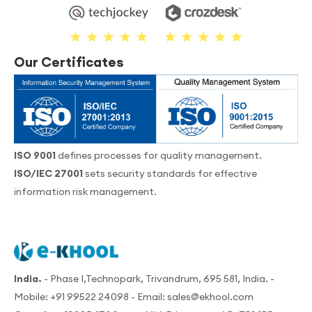
Our Certificates
ISO 9001
defines processes for quality management.
ISO/IEC 27001
sets security standards for effective
information risk management.
India.
- Phase I,Technopark, Trivandrum, 695 581, India. -
Mobile:
+91 99522 24098
- Email:
sales@ekhool.com