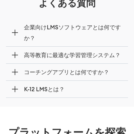
よくある質問
企業向けLMSソフトウェアとは何です
か？
企業にとって最高の LMS である e-KHOOL
高等教育に最適な学習管理システム？
は、適切なトレーニング内容で従業員トレーニ
e-KHOOLは、100万人以上のユーザーに信頼
ング スケジュールのあらゆる側面をカバーす
コーチングアプリとは何ですか？
されている最高水準の学習管理ソフトウェアと
る従業員トレーニングのフレームワークを提供
コーチングアプリは、e-KHOOL LMSを通じて
して、オンラインコースへの入学から学位認定
します。
K-12 LMSとは？
業界のベテランが自分のペースで学習できるよ
まで、学生の学習サイクル全体を大学が一元管
幼稚園から高等学校までの教育における学習と
う支援し、 それぞれの関心分野で成功を収め
理できるよう支援します。
教育を合理化するために、学校は学習、評価、
るための最適な学習方法を提供します。
セッション、レポートに最適な学習管理システ
プラットフォームを探索
ムである e-KHOOL ソフトウェアを使用してい