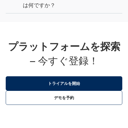
は何ですか？
す。
手頃な価格でありながら、拡張性が高く機能も
豊富です。無料のメンテナンス、サポート、ア
ップデートが含まれており、隠れた費用がない
プラットフォームを探索
ため、非常に高い投資対効果を得られます。
—
今すぐ登録！
トライアルを開始
デモを予約