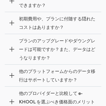
できますか？
e-KHOOL LMS のすべての主要機能にフルアク
初期費用や、プランに付随する隠れた
セスいただけます。管理者ポータルおよびユー
コストはありますか？
ザーポータルの両方を、必要なサポートを受け
ながら体験することが可能です。
いいえ。e-KHOOL LMS では初期費用や隠れた
プランのアップグレードやダウングレ
コストは一切発生しません。選択したプランの
ードは可能ですか？また、データはど
料金のみをお支払いいただくシンプルな料金体
うなりますか？
系です。
管理ダッシュボードからいつでも変更可能で
他のプラットフォームからのデータ移
す。アップグレードにより容量を増やすことが
行はサポートしていますか？
でき、ダウングレードした場合も保存されてい
るデータに影響を与えることなく利用状況を調
はい。専任チームが別のプラットフォームから
他のプロバイダーと比較して e-
整できます。
の安全かつスムーズな移行をサポートし、デー
KHOOL を選ぶべき価格面のメリット
タの損失を防ぎながら迅速な導入を実現しま