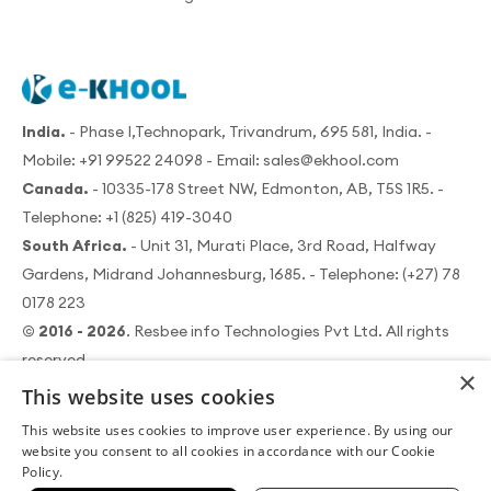
India.
- Phase I,Technopark, Trivandrum, 695 581, India. -
Mobile:
+91 99522 24098
- Email:
sales@ekhool.com
Canada.
- 10335-178 Street NW, Edmonton, AB, T5S 1R5. -
Telephone:
+1 (825) 419-3040
South Africa.
- Unit 31, Murati Place, 3rd Road, Halfway
Gardens, Midrand Johannesburg, 1685. - Telephone:
(+27) 78
0178 223
© 2016 - 2026
. Resbee info Technologies Pvt Ltd. All rights
reserved.
×
This website uses cookies
This website uses cookies to improve user experience. By using our
website you consent to all cookies in accordance with our Cookie
Policy.
|
利用規約
データセキュリティポリシー