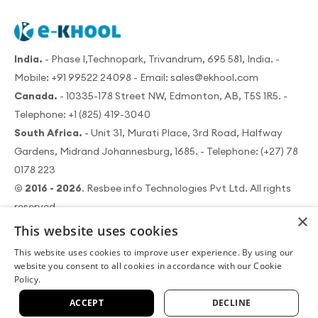
India.
- Phase I,Technopark, Trivandrum, 695 581, India. -
Mobile:
+91 99522 24098
- Email:
sales@ekhool.com
Canada.
- 10335-178 Street NW, Edmonton, AB, T5S 1R5. -
Telephone:
+1 (825) 419-3040
South Africa.
- Unit 31, Murati Place, 3rd Road, Halfway
Gardens, Midrand Johannesburg, 1685. - Telephone:
(+27) 78
0178 223
© 2016 - 2026
. Resbee info Technologies Pvt Ltd. All rights
reserved.
×
This website uses cookies
This website uses cookies to improve user experience. By using our
website you consent to all cookies in accordance with our Cookie
Policy.
|
이용 약관
데이터 보안 정책
|
|
쿠키 정책
개인정보 처리방침
환불 정책
ACCEPT
DECLINE