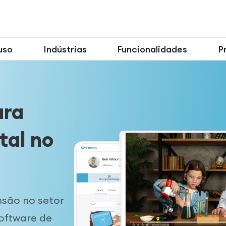
uso
Indústrias
Funcionalidades
P
ara
tal no
nsão no setor
software de