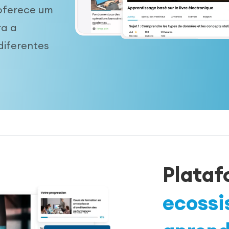
oferece um
ra a
iferentes
Plataf
ecossi