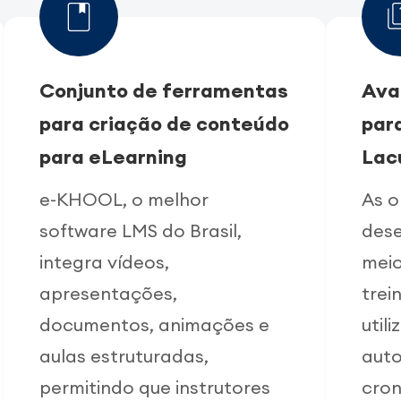
Conjunto de ferramentas
Ava
para criação de conteúdo
par
para eLearning
Lac
e-KHOOL, o melhor
As o
software LMS do Brasil,
des
integra vídeos,
meio
apresentações,
trei
documentos, animações e
util
aulas estruturadas,
auto
permitindo que instrutores
cro