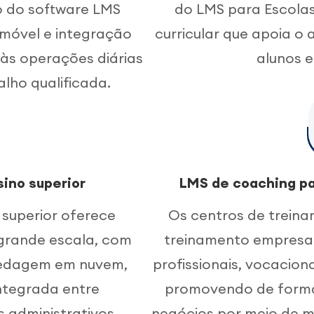
o do software LMS
do LMS para Escolas
 móvel e integração
curricular que apoia o
às operações diárias
alunos e
lho qualificada.
sino superior
LMS de coaching pa
 superior oferece
Os centros de treina
grande escala, com
treinamento empresar
pedagem em nuvem,
profissionais, vocacion
ntegrada entre
promovendo de forma 
 administrativos.
negócios por meio de m