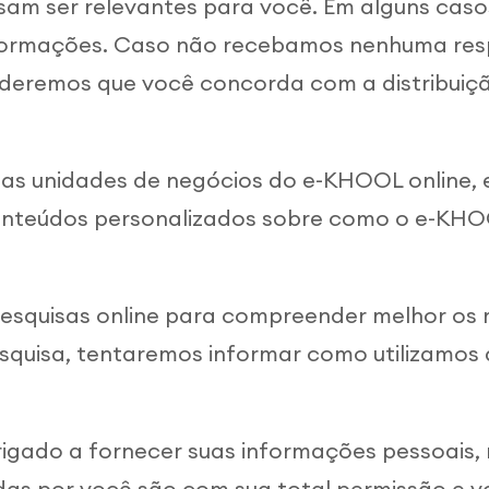
sam ser relevantes para você. Em alguns caso
informações. Caso não recebamos nenhuma resp
deremos que você concorda com a distribuiç
as unidades de negócios do e-KHOOL online, e
onteúdos personalizados sobre como o e-KHO
squisas online para compreender melhor os re
esquisa, tentaremos informar como utilizamos
igado a fornecer suas informações pessoais,
das por você são com sua total permissão e