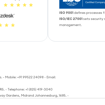
ISO 9001
defines processes 
ISO/IEC 27001
sets security 
management.
a. - Mobile:
+91 99522 24098
- Email:
R5. - Telephone:
+1 (825) 419-3040
fway Gardens, Midrand Johannesburg, 1685. -
Termos de us