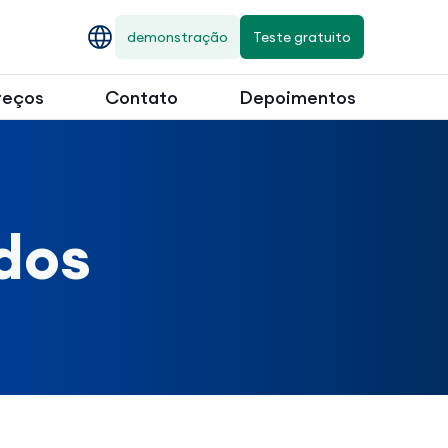
demonstração
Teste gratuito
reços
Contato
Depoimentos
dos