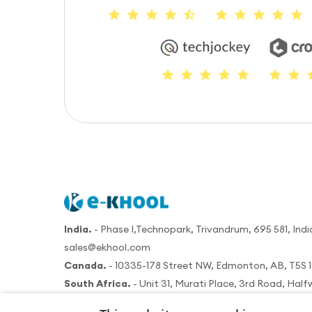
India.
- Phase I,Technopark, Trivandrum, 695 581, Indi
sales@ekhool.com
Canada.
- 10335-178 Street NW, Edmonton, AB, T5S 1
South Africa.
- Unit 31, Murati Place, 3rd Road, Hal
Telephone:
(+27) 78 0178 223