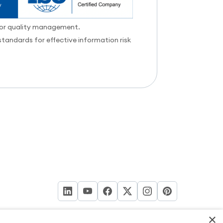
for quality management.
standards for effective information risk
|
o
Política de segurança de dados
×