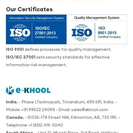
Our Certificates
ISO 9001
defines processes for quality management.
ISO/IEC 27001
sets security standards for effective
information risk management.
India.
- Phase I,Technopark, Trivandrum, 695 581, India. -
Mobile:
+91 99522 24098
- Email:
sales@ekhool.com
Canada.
- 10335-178 Street NW, Edmonton, AB, T5S 1R5. -
Telephone:
+1 (825) 419-3040
South Africa.
- Unit 31, Murati Place, 3rd Road, Halfway