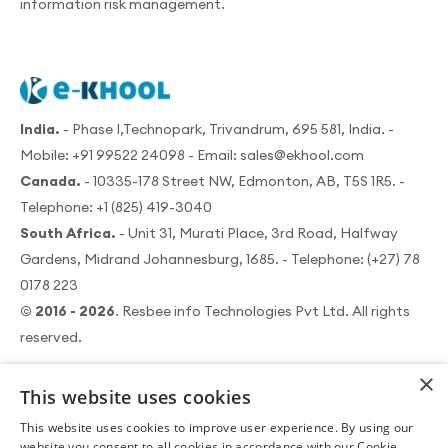
information risk management.
India.
- Phase I,Technopark, Trivandrum, 695 581, India. -
Mobile:
+91 99522 24098
- Email:
sales@ekhool.com
Canada.
- 10335-178 Street NW, Edmonton, AB, T5S 1R5. -
Telephone:
+1 (825) 419-3040
South Africa.
- Unit 31, Murati Place, 3rd Road, Halfway
Gardens, Midrand Johannesburg, 1685. - Telephone:
(+27) 78
0178 223
© 2016 - 2026
. Resbee info Technologies Pvt Ltd. All rights
reserved.
×
This website uses cookies
This website uses cookies to improve user experience. By using our
|
Nutzungsbedingungen
Datensicherheitsrichtlinie
website you consent to all cookies in accordance with our Cookie