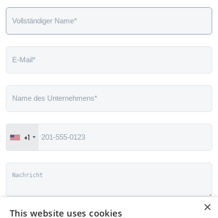
+1
×
This website uses cookies
Indem Sie fortfahren, stimmen Sie den zu
Allgemeinen