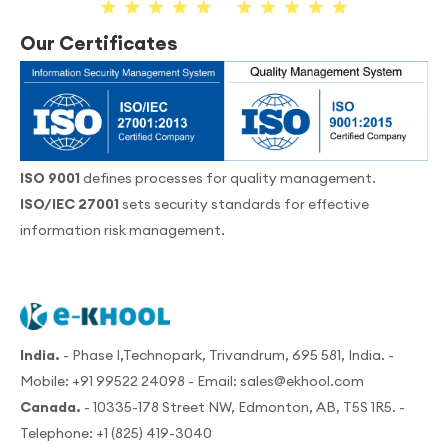
Our Certificates
ISO 9001
defines processes for quality management.
ISO/IEC 27001
sets security standards for effective
information risk management.
India.
- Phase I,Technopark, Trivandrum, 695 581, India. -
Mobile:
+91 99522 24098
- Email:
sales@ekhool.com
Canada.
- 10335-178 Street NW, Edmonton, AB, T5S 1R5. -
Telephone:
+1 (825) 419-3040